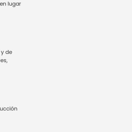
 en lugar
 y de
es,
ducción