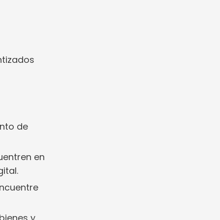
ntizados
nto de
cuentren en
ital.
encuentre
 bienes y