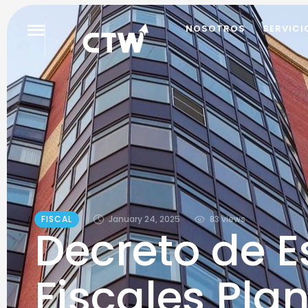
NOSOTROS
SERVICI
FISCAL
January 24, 2025
83
 views
Decreto de E
Fiscales Pla