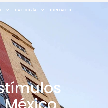
OS
CATEGORÍAS
CONTACTO
stímulos
n México