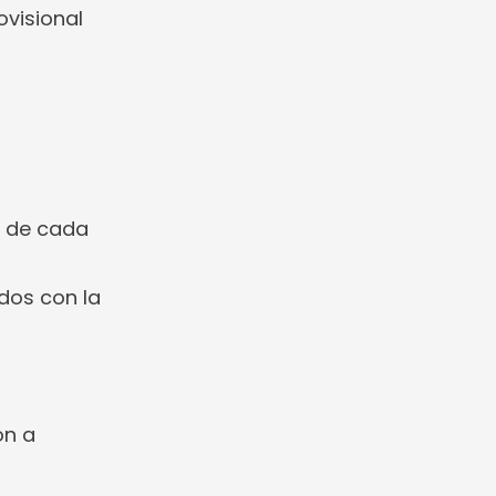
ovisional
n de cada
dos con la
ón a