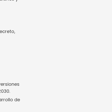
ecreto,
versiones
2030.
rrollo de