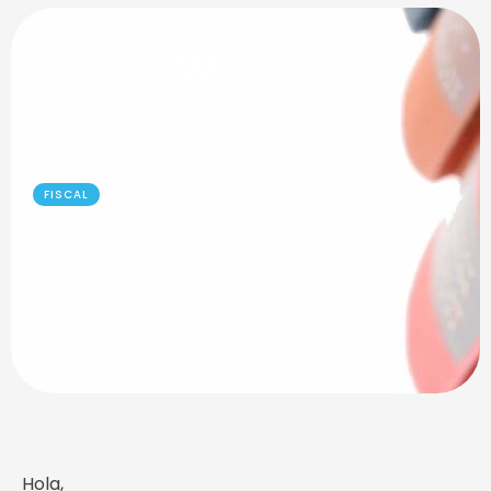
FISCAL
April 6, 2024
79
 views
Actualización fiscal al 5 de
abril de 2024
Varios comunicados de la SCJN
Hola,