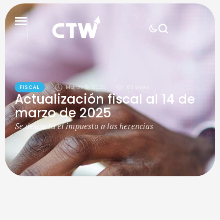
FISCAL
March 15, 2025
83
 views
Actualización fiscal al 14 de
marzo de 2025
Se descarta el impuesto a las herencias