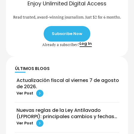
Enjoy Unlimited Digital Access
Read trusted, award-winning journalism. Just $2 for 6 months.
Subscribe Now
Log In
Already a subscriber?
ÚLTIMOS BLOGS
Actualización fiscal al viernes 7 de agosto
de 2026.
Ver Post
Nuevas reglas de la Ley Antilavado
(LFPIORPI): principales cambios y fechas
clave
Ver Post